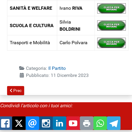
SANITÀ E WELFARE
Ivano
RIVA
Silvia
SCUOLA E CULTURA
BOLDRINI
Trasporti e Mobilità
Carlo Polvara
Categoria:
Il Partito
Pubblicato: 11 Dicembre 2023
Articolo precedente: Energie in Circolo del PD di Monza e Brianza
Prec
Condividi l'articolo con i tuoi amici: