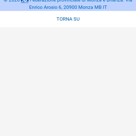
Enrico Arosio 6, 20900 Monza MB IT
TORNA SU