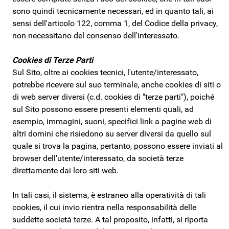
sono quindi tecnicamente necessari, ed in quanto tali, ai
sensi dell'articolo 122, comma 1, del Codice della privacy,
non necessitano del consenso dell'interessato.
Cookies di Terze Parti
Sul Sito, oltre ai cookies tecnici, l'utente/interessato,
potrebbe ricevere sul suo terminale, anche cookies di siti o
di web server diversi (c.d. cookies di "terze parti"), poiché
sul Sito possono essere presenti elementi quali, ad
esempio, immagini, suoni, specifici link a pagine web di
altri domini che risiedono su server diversi da quello sul
quale si trova la pagina, pertanto, possono essere inviati al
browser dell'utente/interessato, da società terze
direttamente dai loro siti web.
In tali casi, il sistema, è estraneo alla operatività di tali
cookies, il cui invio rientra nella responsabilità delle
suddette società terze. A tal proposito, infatti, si riporta