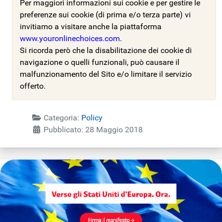
Per maggiori informazioni sui cookie e per gestire le
preferenze sui cookie (di prima e/o terza parte) vi
invitiamo a visitare anche la piattaforma
www.youronlinechoices.com
.
Si ricorda però che la disabilitazione dei cookie di
navigazione o quelli funzionali, può causare il
malfunzionamento del Sito e/o limitare il servizio
offerto.
Categoria:
Policy
Pubblicato: 28 Maggio 2018