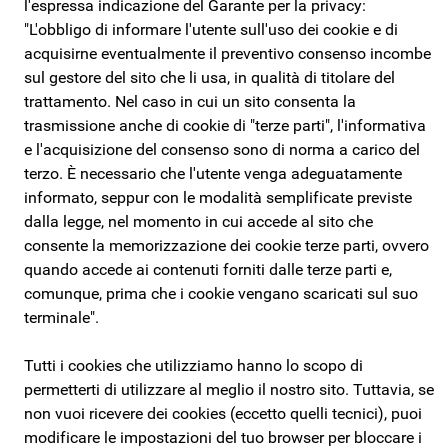
l'espressa indicazione del Garante per la privacy:
"L'obbligo di informare l'utente sull'uso dei cookie e di
acquisirne eventualmente il preventivo consenso incombe
sul gestore del sito che li usa, in qualità di titolare del
trattamento. Nel caso in cui un sito consenta la
trasmissione anche di cookie di "terze parti", l'informativa
e l'acquisizione del consenso sono di norma a carico del
terzo. È necessario che l'utente venga adeguatamente
informato, seppur con le modalità semplificate previste
dalla legge, nel momento in cui accede al sito che
consente la memorizzazione dei cookie terze parti, ovvero
quando accede ai contenuti forniti dalle terze parti e,
comunque, prima che i cookie vengano scaricati sul suo
terminale".
Tutti i cookies che utilizziamo hanno lo scopo di
permetterti di utilizzare al meglio il nostro sito. Tuttavia, se
non vuoi ricevere dei cookies (eccetto quelli tecnici), puoi
modificare le impostazioni del tuo browser per bloccare i