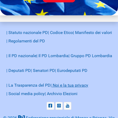
| Statuto nazionale PD
| Codice Etico
| Manifesto dei valori
| Regolamenti del PD
| Il PD nazionale
| Il PD Lombardia
| Gruppo PD Lombardia
| Deputati PD
| Senatori PD
| Eurodeputati PD
| La Trasparenza del PD
| Noi e la tua privacy
| Social media policy
| Archivio Elezioni
© 2026
Federazione provinciale di Monza e Brianza. Via