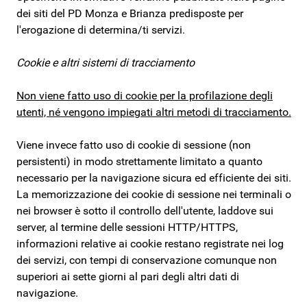
dei siti del PD Monza e Brianza predisposte per
l'erogazione di determina/ti servizi.
Cookie e altri sistemi di tracciamento
Non viene fatto uso di cookie per la profilazione degli
utenti, né vengono impiegati altri metodi di tracciamento.
Viene invece fatto uso di cookie di sessione (non
persistenti) in modo strettamente limitato a quanto
necessario per la navigazione sicura ed efficiente dei siti.
La memorizzazione dei cookie di sessione nei terminali o
nei browser è sotto il controllo dell'utente, laddove sui
server, al termine delle sessioni HTTP/HTTPS,
informazioni relative ai cookie restano registrate nei log
dei servizi, con tempi di conservazione comunque non
superiori ai sette giorni al pari degli altri dati di
navigazione.