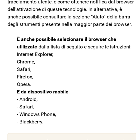
tracciamento utente, e come ottenere notifica dal browser
dell’attivazione di queste tecnologie. In alternativa, è
anche possibile consultare la sezione “Aiuto” della barra
degli strumenti presente nella maggior parte dei browser.
È anche possibile selezionare il browser che
utilizzate
dalla lista di seguito e seguire le istruzioni:
Internet Explorer,
Chrome,
Safari,
Firefox,
Opera
.
E da dispositivo mobile
:
-
Android,
-
Safari,
-
Windows Phone,
-
Blackberry
.