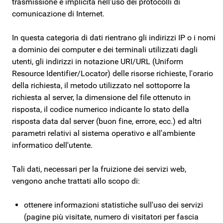
trasmissione è implicita nell'uso dei protocolli di
comunicazione di Internet.
In questa categoria di dati rientrano gli indirizzi IP o i nomi
a dominio dei computer e dei terminali utilizzati dagli
utenti, gli indirizzi in notazione URI/URL (Uniform
Resource Identifier/Locator) delle risorse richieste, l'orario
della richiesta, il metodo utilizzato nel sottoporre la
richiesta al server, la dimensione del file ottenuto in
risposta, il codice numerico indicante lo stato della
risposta data dal server (buon fine, errore, ecc.) ed altri
parametri relativi al sistema operativo e all'ambiente
informatico dell'utente.
Tali dati, necessari per la fruizione dei servizi web,
vengono anche trattati allo scopo di:
ottenere informazioni statistiche sull'uso dei servizi
(pagine più visitate, numero di visitatori per fascia