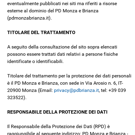
eventualmente pubblicati nei siti ma riferiti a risorse
esterne al dominio del PD Monza e Brianza
(pdmonzabrianza.it).
TITOLARE DEL TRATTAMENTO
A seguito della consultazione del sito sopra elencati
possono essere trattati dati relativi a persone fisiche
identificate o identificabili.
Titolare del trattamento per la protezione dei dati personali
è il PD Monza e Brianza, con sede in Via Arosio n. 6, IT-
20900 Monza (Email:
privacy@pdbrianza.it
, tel: +39 039
323522).
RESPONSABILE DELLA PROTEZIONE DEI DATI
Il Responsabile della Protezione dei Dati (RPD) è
raggiungibile al seguente indirizzo: PD Monza e Brianza -