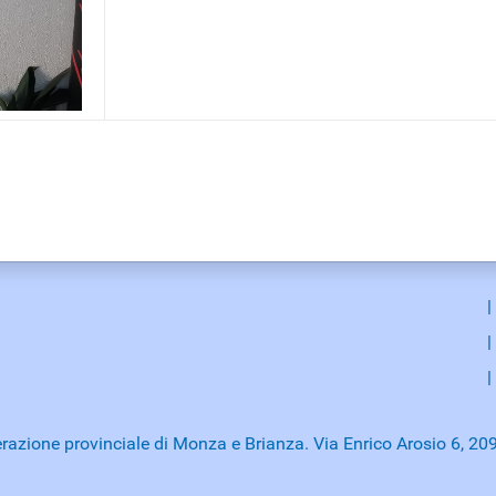
|
|
|
razione provinciale di Monza e Brianza. Via Enrico Arosio 6, 