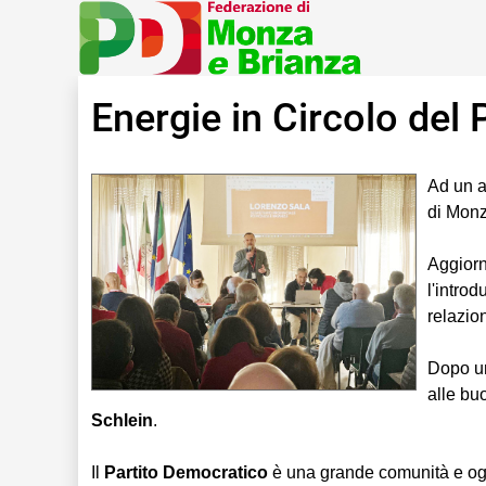
Energie in Circolo del
Ad un a
di Monza
Aggiorn
l'intro
relazio
Dopo un
alle bu
Schlein
.
Il
Partito Democratico
è una grande comunità e oggi