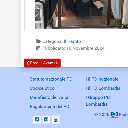
Categoria:
Il Partito
Pubblicato: 10 Novembre 2024
Articolo precedente: Sostieni il PD
Articolo successivo: I Forum del PD provinciale
Prec
Avanti
| Statuto nazionale PD
| Il PD nazionale
| Codice Etico
| Il PD Lombardia
| Manifesto dei valori
| Gruppo PD
Lombardia
| Regolamenti del PD
© 2026
Fede