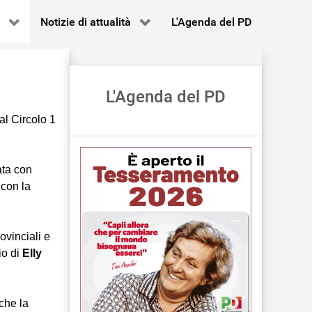
Notizie di attualità
L'Agenda del PD
L'Agenda del PD
al Circolo 1
ata con
 con la
ovinciali e
io di
Elly
che la