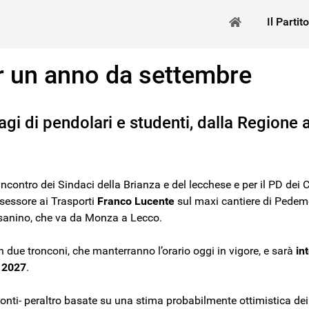
Il Partito
er un anno da settembre
sagi di pendolari e studenti, dalla Regione 
incontro dei Sindaci della Brianza e del lecchese e per il PD dei C
sessore ai Trasporti
Franco Lucente
sul maxi cantiere di Pede
Besanino, che va da Monza a Lecco.
n due tronconi, che manterranno l’orario oggi in vigore, e sarà
in
o 2027
.
onti- peraltro basate su una stima probabilmente ottimistica dei