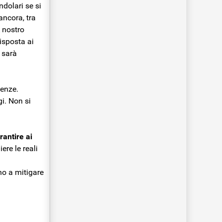
ndolari se si
ancora, tra
A nostro
isposta ai
e sarà
genze.
gi. Non si
rantire ai
ere le reali
no a mitigare