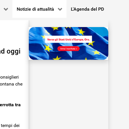
Notizie di attualità
L'Agenda del PD
ad oggi
onsiglieri
montana che
terrotta tra
 tempi dei