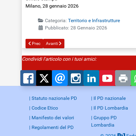
Milano, 28 gennaio 2026
Categoria:
Territorio e Infrastrutture
Pubblicato: 28 Gennaio 2026
Articolo precedente: Pedemontana. Ricorso al TAR per fer
Articolo successivo: Pedemontana Opera costosa
Prec
Avanti
Condividi l'articolo con i tuoi amici:
| Statuto nazionale PD
| Il PD nazionale
| Codice Etico
| Il PD Lombardia
| Manifesto dei valori
| Gruppo PD
Lombardia
| Regolamenti del PD
© 2026
Fede