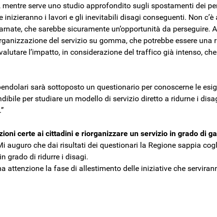
li, mentre serve uno studio approfondito sugli spostamenti dei pe
 inizieranno i lavori e gli inevitabili disagi conseguenti. Non c’è 
- Carnate, che sarebbe sicuramente un’opportunità da perseguire. 
organizzazione del servizio su gomma, che potrebbe essere una r
 valutare l’impatto, in considerazione del traffico già intenso, ch
pendolari sarà sottoposto un questionario per conoscerne le esi
bile per studiare un modello di servizio diretto a ridurne i disa
.”
ioni certe ai cittadini e riorganizzare un servizio in grado di ga
Mi auguro che dai risultati dei questionari la Regione sappia cogli
in grado di ridurre i disagi.
 attenzione la fase di allestimento delle iniziative che serviran