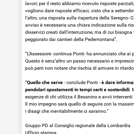
lavori; per il resto abbiamo ricevuto risposte parzia
vogliono dare risposte efficaci, visto che a settembre
l’altro, una risposta sulla riapertura della Seregno
avviso è necessaria una chiara indicazione sulla ri
disservizi creati dall’interruzione, ma di cui bisogna
peggiorato dai cantieri della Pedemontana”.
“L’Assessore- continua Ponti- ha annunciato che ai 
Questo è senz’altro un passo necessario e imprescindi
può però non notare che rischia di arrivare in ritardo
“
Quello che serve
- conclude Ponti -
è dare informaz
pendolari spostamenti in tempi certi e sostenibili
. 
esigenze di chi utilizza il Besanino e avvii interventi 
Il mio impegno sarà quello di seguire con la massima
i disagi che inevitabilmente ci saranno.”
Gruppo PD al Consiglio regionale della Lombardia
Ufficio stampa