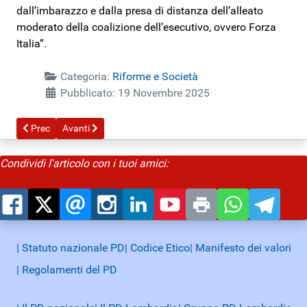
dall’imbarazzo e dalla presa di distanza dell’alleato
moderato della coalizione dell’esecutivo, ovvero Forza
Italia”.
Categoria:
Riforme e Società
Pubblicato: 19 Novembre 2025
Articolo precedente: Dieci domande e dieci risposte sul referendum
Articolo successivo: Partiti gli "Incontri fuori dal Comune" 
Prec
Avanti
Condividi l'articolo con i tuoi amici:
| Statuto nazionale PD
| Codice Etico
| Manifesto dei valori
| Regolamenti del PD