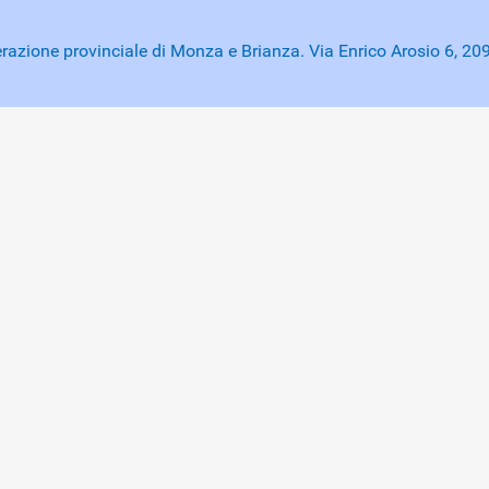
razione provinciale di Monza e Brianza. Via Enrico Arosio 6, 
ienza sul nostro sito web. Se rifiuti l'uso dei cookie, questo sit
on memorizziamo cookie ma solamente gli accessi ed il tempo di 