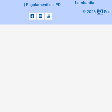
Lombardia
| Regolamenti del PD
© 2026
Fede
Preferenze Cookies dell'utente
Utilizziamo i cookie per assicurarti di ottenere la migliore esper
Legittimo interesse
Accetta tutto
Declina tutto
Essenziali
Per la navigazione nel sito n
valutarne il gradimento.