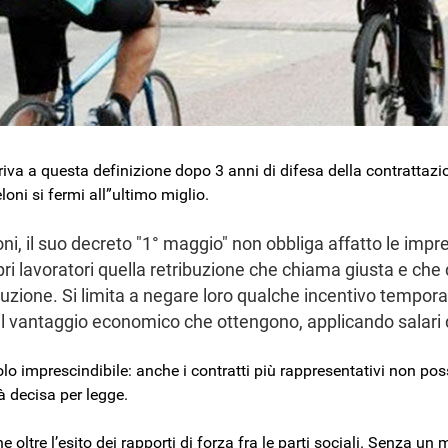
riva a questa definizione dopo 3 anni di difesa della contrattazi
ni si fermi all”ultimo miglio.
i, il suo decreto "1° maggio" non obbliga affatto le impr
opri lavoratori quella retribuzione che chiama giusta e ch
ituzione. Si limita a negare loro qualche incentivo tempor
l vantaggio economico che ottengono, applicando salari
lo imprescindibile: anche i contratti più rappresentativi non po
à decisa per legge.
e oltre l’esito dei rapporti di forza fra le parti sociali. Senza un