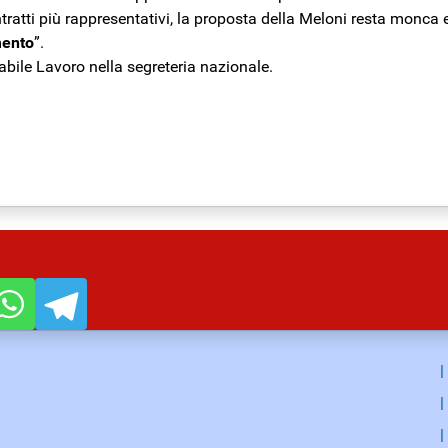
tratti più rappresentativi, la proposta della Meloni resta monca 
mento
”.
abile Lavoro nella segreteria nazionale.
ci e dei lavoratori
o aiuta solo Putin
|
|
|