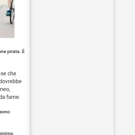
one pirata. È
ese che
e dovrebbe
aneo,
 da fame.
ssono
 minimo