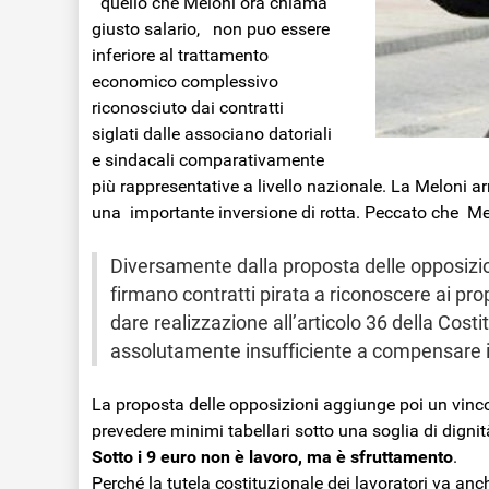
quello che Meloni ora chiama
giusto salario, non puo essere
inferiore al trattamento
economico complessivo
riconosciuto dai contratti
siglati dalle associano datoriali
e sindacali comparativamente
più rappresentative a livello nazionale. La Meloni ar
una importante inversione di rotta. Peccato che Melo
Diversamente dalla proposta delle opposizion
firmano contratti pirata a riconoscere ai pr
dare realizzazione all’articolo 36 della Cost
assolutamente insufficiente a compensare i
La proposta delle opposizioni aggiunge poi un vinco
prevedere minimi tabellari sotto una soglia di dignit
Sotto i 9 euro non è lavoro, ma è sfruttamento
.
Perché la tutela costituzionale dei lavoratori va anch