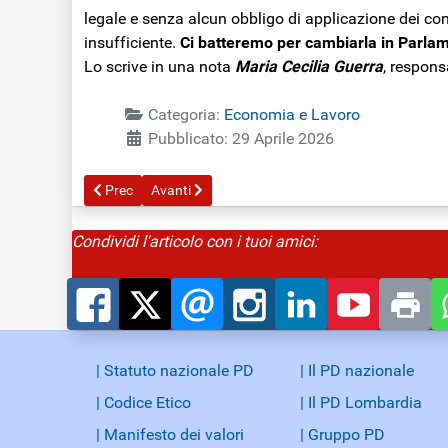
legale e senza alcun obbligo di applicazione dei con
insufficiente.
Ci batteremo per cambiarla in Parla
Lo scrive in una nota
Maria Cecilia Guerra
, respons
Categoria:
Economia e Lavoro
Pubblicato: 29 Aprile 2026
Articolo precedente: 1° Maggio. Buona Festa delle lavoratri
Articolo successivo: Schlein: “Comprare gas russ
Prec
Avanti
Condividi l'articolo con i tuoi amici:
| Statuto nazionale PD
| Il PD nazionale
| Codice Etico
| Il PD Lombardia
| Manifesto dei valori
| Gruppo PD