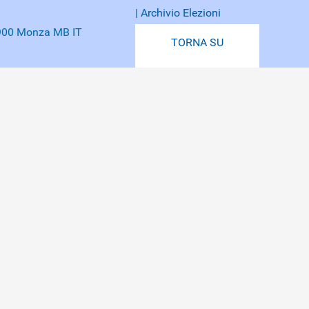
| Archivio Elezioni
20900 Monza MB IT
TORNA SU
o potrebbe non funzionare come previsto.
Leggi
permanenza sulle singole pagine visitate al fine di