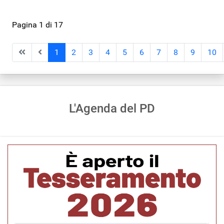
Pagina 1 di 17
1
2
3
4
5
6
7
8
9
10
L'Agenda del PD